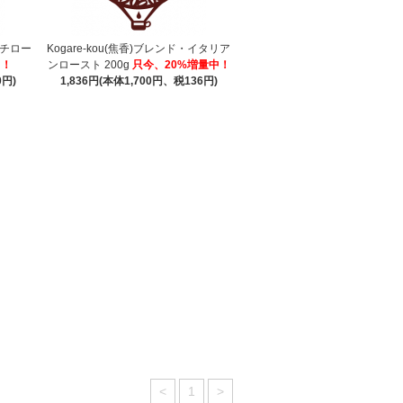
レンチロー
Kogare-kou(焦香)ブレンド・イタリア
中！
ンロースト 200g
只今、20%増量中！
0円)
1,836円(本体1,700円、税136円)
<
1
>