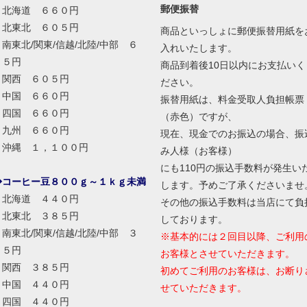
郵便振替
北海道 ６６０円
北東北 ６０５円
商品といっしょに郵便振替用紙を
南東北/関東/信越/北陸/中部 ６
入れいたします。
０５円
商品到着後10日以内にお支払いく
関西 ６０５円
ださい。
中国 ６６０円
振替用紙は、料金受取人負担帳票
四国 ６６０円
（赤色）ですが、
九州 ６６０円
現在、現金でのお振込の場合、振
沖縄 １，１００円
み人様（お客様）
にも110円の振込手数料が発生い
◆コーヒー豆８００ｇ～１ｋｇ未満
します。予めご了承くださいませ
北海道 ４４０円
その他の振込手数料は当店にて負
北東北 ３８５円
しております。
南東北/関東/信越/北陸/中部 ３
※基本的には２回目以降、ご利用
８５円
お客様とさせていただきます。
関西 ３８５円
初めてご利用のお客様は、お断り
中国 ４４０円
せていただきます。
四国 ４４０円