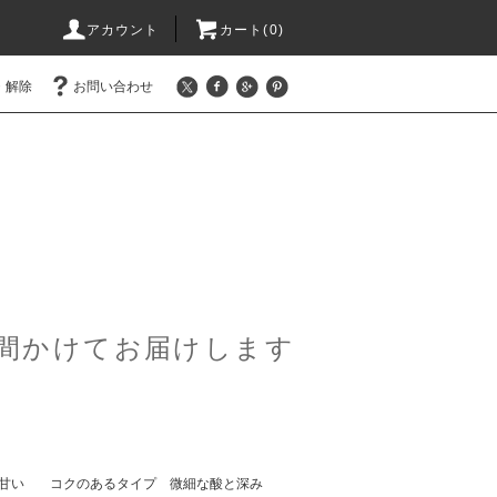
アカウント
カート(0)
・解除
お問い合わせ
間かけてお届けします
甘い
コクのあるタイプ 微細な酸と深み