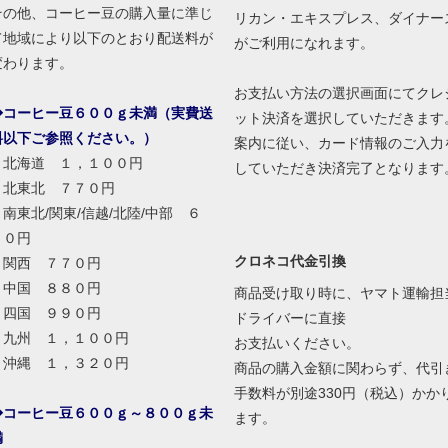
その他、コーヒー豆の購入量に準じ
リカン・エキスプレス、ダイナー
て地域により以下のとおり配送料が
がご利用になれます。
変わります。
お支払い方法の選択画面にてクレ
◆コーヒー豆６００ｇ未満（実費送
ット決済を選択していただきます
料以下ご参照ください。）
案内に従い、カード情報のご入力
北海道 １，１００円
していただき決済完了となります
北東北 ７７０円
南東北/関東/信越/北陸/中部 ６
６０円
クロネコ代金引換
関西 ７７０円
中国 ８８０円
商品受け取り時に、ヤマト運輸担
四国 ９９０円
ドライバーに直接
九州 １，１００円
お支払いください。
沖縄 １，３２０円
商品の購入金額に関わらず、代引
手数料が別途330円（税込）かか
◆コーヒー豆６００ｇ～８００ｇ未
ます。
満