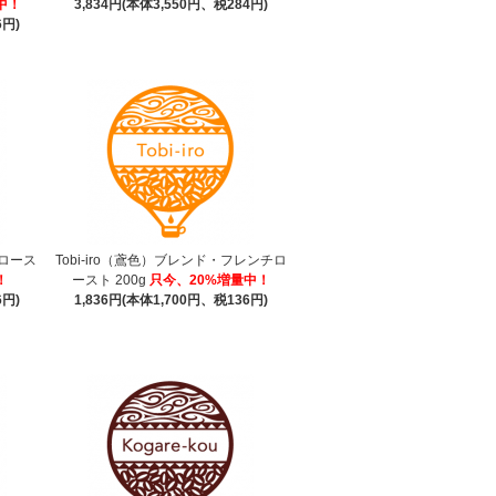
中！
3,834円(本体3,550円、税284円)
6円)
ィロース
Tobi-iro（鳶色）ブレンド・フレンチロ
！
ースト 200g
只今、20%増量中！
6円)
1,836円(本体1,700円、税136円)