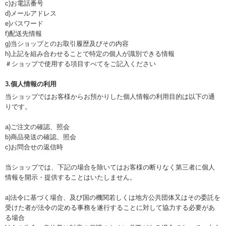
c)お電話番号
d)メールアドレス
e)パスワード
f)配送先情報
g)当ショップとのお取引履歴及びその内容
h)上記を組み合わせることで特定の個人が識別できる情報
＃ショップで使用する項目すべてをご記入ください
3.個人情報の利用
当ショップではお客様からお預かりした個人情報の利用目的は以下の通
りです。
a)ご注文の確認、照会
b)商品発送の確認、照会
c)お問合せの返信時
当ショップでは、下記の場合を除いてはお客様の断りなく第三者に個人
情報を開示・提供することはいたしません。
a)法令に基づく場合、及び国の機関若しくは地方公共団体又はその委託を
受けた者が法令の定める事務を遂行することに対して協力する必要があ
る場合